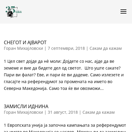
СНЕГОТ И АЈВАРОТ
Горан Михајловски
|
7 септември, 2018
|
Сакам да кажам
1 Цел свет дојде да нѐ моли: Дојдете со нас, ајде да ве
земеме и вие да бидете дел од светот. Што уште сакате?
Пари ви фалат? Еве, и пари ќе ви дадеме. Само излезете и
гласајте на референдумот за промената на името во
Северна Македонија. Само тоа ќе ви овозможи...
ЗАМИСЛИ ИДНИНА
Горан Михајловски
|
31 август, 2018
|
Сакам да кажам
1 Европската унија ја започна кампањата за референдумот
за името во Македонија со наслов „Можеш ли да замислиш