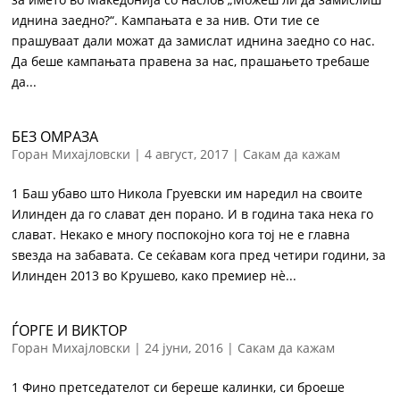
иднина заедно?“. Кампањата е за нив. Оти тие се
прашуваат дали можат да замислат иднина заедно со нас.
Да беше кампањата правена за нас, прашањето требаше
да...
БЕЗ ОМРАЗА
Горан Михајловски
|
4 август, 2017
|
Сакам да кажам
1 Баш убаво што Никола Груевски им наредил на своите
Илинден да го слават ден порано. И в година така нека го
слават. Некако е многу поспокојно кога тој не е главна
ѕвезда на забавата. Се сеќавам кога пред четири години, за
Илинден 2013 во Крушево, како премиер нè...
ЃОРГЕ И ВИКТОР
Горан Михајловски
|
24 јуни, 2016
|
Сакам да кажам
1 Фино претседателот си береше калинки, си броеше