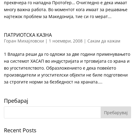
преквчера го нападна Протоѓер… Очигледно е дека имаат
многу важна работа. Во моментот кога имаат за решавање
најтежок проблем за Македонија, тие си го мерат...
ПАТРИОТСКА КАЗНА
Горан Михајловски
|
1 ноември, 2008
|
Сакам да кажам
1 Владата реши да го одложи за две години применувањето
на системот ХАСАП во индустријата и трговијата со храна и
во угостителството. Образложението е дека повеќето
производители и угостителски објекти не биле подготвени
за строгите норми за безбедност на храната....
Пребарај
Recent Posts