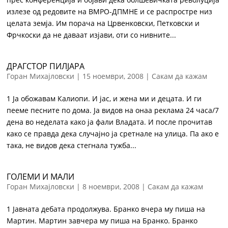
излезе од редовите на ВМРО-ДПМНЕ и се распростре низ
целата земја. Им порача на Црвенковски, Петковски и
Фрчкоски да не даваат изјави, оти со нивните...
ДРАГСТОР ПИЛЈАРА
Горан Михајловски
|
15 ноември, 2008
|
Сакам да кажам
1 Ја обожавам Калиопи. И јас, и жена ми и децата. И ги
пееме песните по дома. Ја видов на онаа реклама 24 часа/7
дена во неделата како ја фали Владата. И после прочитав
како се правда дека случајно ја сретнале на улица. Па ако е
така, не видов дека стегнала тужба...
ГОЛЕМИ И МАЛИ
Горан Михајловски
|
8 ноември, 2008
|
Сакам да кажам
1 Јавната дебата продолжува. Бранко вчера му пиша на
Мартин. Мартин завчера му пиша на Бранко. Бранко