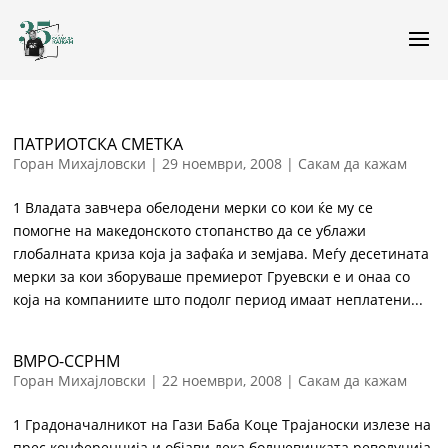
ПАТРИОТСКА СМЕТКА
Горан Михајловски
|
29 ноември, 2008
|
Сакам да кажам
1 Владата завчера обелодени мерки со кои ќе му се
помогне на македонското стопанство да се ублажи
глобалната криза која ја зафаќа и земјава. Меѓу десетината
мерки за кои зборуваше премиерот Груевски е и онаа со
која на компаниите што подолг период имаат неплатени...
ВМРО-ССРНМ
Горан Михајловски
|
22 ноември, 2008
|
Сакам да кажам
1 Градоначалникот на Гази Баба Коце Трајаноски излезе на
прес конференција и објави дека болшевичката револуција