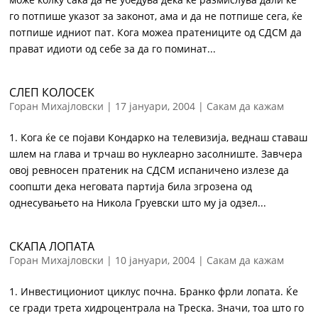
го потпише указот за законот, ама и да не потпише сега, ќе
потпише идниот пат. Кога можеа пратениците од СДСМ да
прават идиоти од себе за да го поминат...
СЛЕП КОЛОСЕК
Горан Михајловски
|
17 јануари, 2004
|
Сакам да кажам
1. Кога ќе се појави Кондарко на телевизија, веднаш ставаш
шлем на глава и трчаш во нуклеарно засолниште. Завчера
овој ревносен пратеник на СДСМ испаничено излезе да
соопшти дека неговата партија била згрозена од
однесувањето на Никола Груевски што му ја одзел...
СКАПА ЛОПАТА
Горан Михајловски
|
10 јануари, 2004
|
Сакам да кажам
1. Инвестициониот циклус почна. Бранко фрли лопата. Ќе
се гради трета хидроцентрала на Треска. Значи, тоа што го