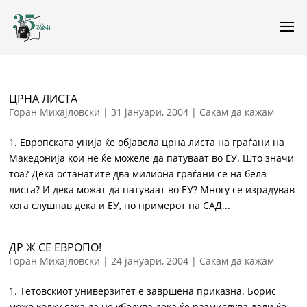
ЦРНА ЛИСТА
Горан Михајловски
|
31 јануари, 2004
|
Сакам да кажам
1. Европската унија ќе објавела црна листа на граѓани на
Македонија кои не ќе можеле да патуваат во ЕУ. Што значи
тоа? Дека останатите два милиона граѓани се на бела
листа? И дека можат да патуваат во ЕУ? Многу се израдував
кога слушнав дека и ЕУ, по примерот на САД...
ДР Ж СЕ ЕВРОПО!
Горан Михајловски
|
24 јануари, 2004
|
Сакам да кажам
1. Тетовскиот универзитет е завршена приказна. Борис
може колку сака да не убедува дека ќе размислува дали ќе