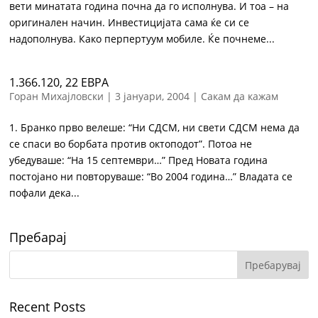
вети минатата година почна да го исполнува. И тоа – на
оригинален начин. Инвестицијата сама ќе си се
надополнува. Како перпертуум мобиле. Ќе почнеме...
1.366.120, 22 ЕВРА
Горан Михајловски
|
3 јануари, 2004
|
Сакам да кажам
1. Бранко прво велеше: “Ни СДСМ, ни свети СДСМ нема да
се спаси во борбата против октоподот”. Потоа не
убедуваше: “На 15 септември…” Пред Новата година
постојано ни повторуваше: “Во 2004 година…” Владата се
пофали дека...
Пребарај
Recent Posts