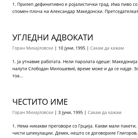
1. Прилеп дефинитивно е ројалистички град. Има пиво со
спомен-плоча на Алексан­дар Македонски. Претседателкат
УГЛЕДНИ АДВОКАТИ
Горан Михајловски
|
10 јуни, 1995
|
Сакам да кажам
1. Ја утнавме работата. Нели паролата одеше: Македонија 
налути Слободан Ми­ло­­ше­виќ, време може и да се најде. 
тоа...
ЧЕСТИТО ИМЕ
Горан Михајловски
|
3 јуни, 1995
|
Сакам да кажам
1. Нема никакви преговори со Грција. Какви мали пакети,
чисти шпекулации. Демек, нешто се договориле Глигоров,