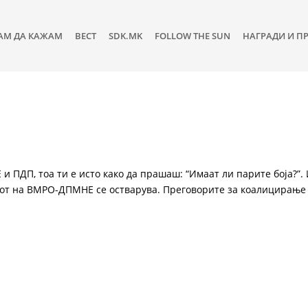
АМ ДА КАЖАМ
ВЕСТ
SDK.MK
FOLLOW THE SUN
НАГРАДИ И П
 ПДП, тоа ти е исто како да прашаш: “Имаат ли парите боја?”.
ресот на ВМРО-ДПМНЕ се остварува. Преговорите за коалицирање