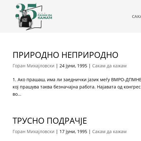
САК
ПРИРОДНО НЕПРИРОДНО
Горан Михајловски
|
24 јуни, 1995
|
Сакам да кажам
1. Ако прашаш, има ли заеднички јазик меѓу ВМРО-ДПМНЕ и
кој прашува таква безначајна работа. Најавата од конг
во...
ТРУСНО ПОДРАЧЈЕ
Горан Михајловски
|
17 јуни, 1995
|
Сакам да кажам