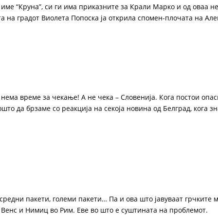
 име “Круна”, си ги има приказните за Крали Марко и од оваа н
а на градот Виолета Попоска ја открила спомен-плочата на Алек
нема време за чекање! А не чека – Словенија. Кога постои опас
Зошто да брзаме со реакција на секоја новина од Белград, кога з
 средни пакети, големи пакети… Па и ова што јавуваат грчките 
 Венс и Нимиц во Рим. Еве во што е суштината на проблемот.