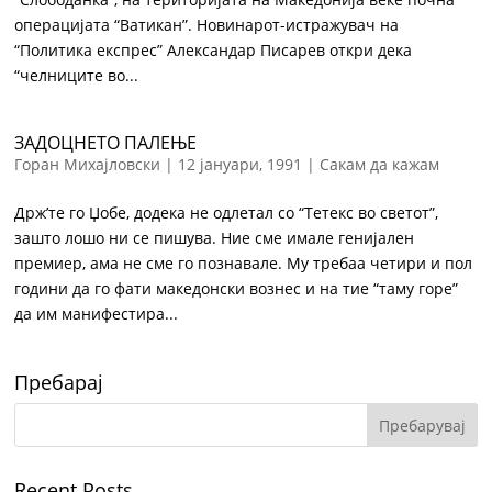
операцијата “Ватикан”. Новинарот-истражувач на
“Политика експрес” Александар Писарев откри дека
“челниците во...
ЗАДОЦНЕТО ПАЛЕЊЕ
Горан Михајловски
|
12 јануари, 1991
|
Сакам да кажам
Држ’те го Џобе, додека не одлетал со “Тетекс во светот”,
зашто лошо ни се пишува. Ние сме имале генијален
премиер, ама не сме го познавале. Му требаа четири и пол
години да го фати македонски вознес и на тие “таму горе”
да им манифестира...
Пребарај
Recent Posts