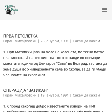
ПРВА ПЕТОЛЕТКА
Горан Михајловски
|
26 јануари, 1991
|
Сакам да кажам
1. Прв Матовски јава на чело на колоната, по тесно патче
планинско… И на тешкиот пат што го заоде во ноември
минатата година од Центарот “Сава” во Белград, застана да
земе душа во Универзалната сала во Скопје, за да ги убеди
членовите на скопскиот...
ОПЕРАЦИЈА “ВАТИКАН”
Горан Михајловски
|
19 јануари, 1991
|
Сакам да кажам
1. Според секогаш добро известените извори на НИП
“Слободанка”, на територијата на Македонија веќе почна