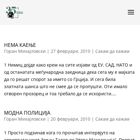
НЕМА КАЕЊЕ
Горан Михајловски
|
27 февруари, 2010
|
Сакам да кажам
1 Нимиц дојде како крем на сите изјави од ЕУ, САД, НАТО и
од останатата меѓународна заедница дека сега му е мајката
да го решат спорот за името со Грција. И сега била
златната шанса што не смее да се пропушти. Оти имало
отворен прозорец и тоа требало да се искористи....
МОДНА ПОЛИЦИЈА
Горан Михајловски
|
20 февруари, 2010
|
Сакам да кажам
1 Просто подзинав кога го прочитав интервјуто на
европратеникот Зоран Талер во “Нова Македонија”. Првпат