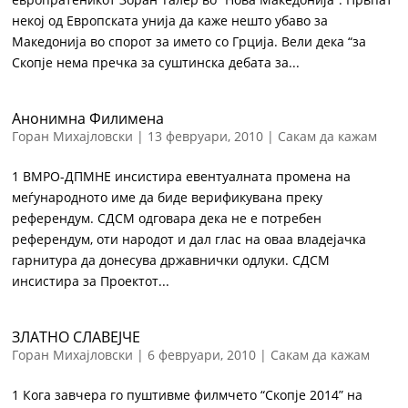
некој од Европската унија да каже нешто убаво за
Македонија во спорот за името со Грција. Вели дека “за
Скопје нема пречка за суштинска дебата за...
Анонимна Филимена
Горан Михајловски
|
13 февруари, 2010
|
Сакам да кажам
1 ВМРО-ДПМНЕ инсистира евентуалната промена на
меѓународното име да биде верификувана преку
референдум. СДСМ одговара дека не е потребен
референдум, оти народот и дал глас на оваа владејачка
гарнитура да донесува државнички одлуки. СДСМ
инсистира за Проектот...
ЗЛАТНО СЛАВЕЈЧЕ
Горан Михајловски
|
6 февруари, 2010
|
Сакам да кажам
1 Кога завчера го пуштивме филмчето “Скопје 2014” на