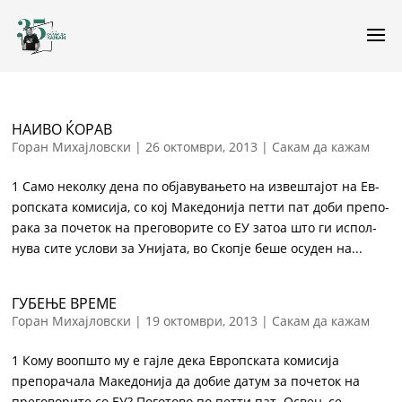
НА­И­ВО ЌО­РАВ
Горан Михајловски
|
26 октомври, 2013
|
Сакам да кажам
1 Са­мо не­кол­ку де­на по об­ја­ву­ва­ње­то на из­веш­та­јот на Ев­
роп­ска­та ко­ми­си­ја, со кој Ма­ке­до­ни­ја пет­ти пат до­би пре­по­
ра­ка за по­че­ток на пре­го­во­ри­те со ЕУ за­тоа што ги ис­пол­
ну­ва си­те ус­ло­ви за Унијата, во Скоп­је бе­ше осу­ден на...
ГУБЕЊЕ ВРЕМЕ
Горан Михајловски
|
19 октомври, 2013
|
Сакам да кажам
1 Кому воопшто му е гајле дека Европската комисија
препорачала Македонија да добие датум за почеток на
преговорите со ЕУ? Поготово по петти пат. Освен, се