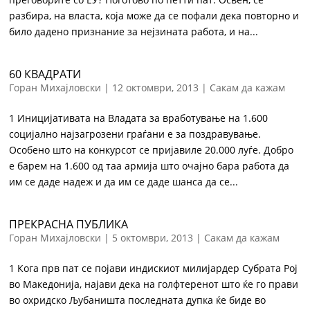
разбира, на власта, која може да се пофали дека повторно и
било дадено признание за нејзината работа, и на...
60 КВАДРАТИ
Горан Михајловски
|
12 октомври, 2013
|
Сакам да кажам
1 Иницијативата на Владата за вработување на 1.600
социјално најзагрозени граѓани е за поздравување.
Особено што на конкурсот се пријавиле 20.000 луѓе. Добро
е барем на 1.600 од таа армија што очајно бара работа да
им се даде надеж и да им се даде шанса да се...
ПРЕКРАСНА ПУБЛИКА
Горан Михајловски
|
5 октомври, 2013
|
Сакам да кажам
1 Кога прв пат се појави индискиот милијардер Субрата Рој
во Македонија, најави дека на голфтеренот што ќе го прави
во охридско Љубаништа последната дупка ќе биде во