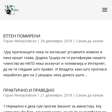
ЕПТЕН ПОМИРЕНИ
Горан Михајловски
|
28 декември, 2018
|
Сакам да кажам
1Дај пратениците нека ги изгласаат уставните измени и
нека кршат глава. Додека Грција не го ратификува нашето
членство во НАТО нека исклучат и телевизија и Интернет,
да не ги гледаме што прават. И Владата, како што прогласи
неработен ден на 2 јануари, нека донесе уште...
ПРАКТИЧНО И ПРАВЕДНО
Горан Михајловски
|
21 декември, 2018
|
Сакам да кажам
1 Нормално е дека сум против Законот за амнестија. Кој
нормален би бил „за“ таков закон, со кој ќе се ослободат од