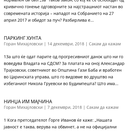
кривично гонење одговорните за најстрашниот настан во
современата историја – нападот на Собранието на 27
април 2017 и обидот за пуч? Разбирлива е...
ПАРКИНГ ХУНТА
Горан Михајловски
|
14 декември, 2018
|
Сакам да кажам
1За што ќе одат парите од прогресивниот данок што ни го
воведува Владата на СДСМ? За платата на оној Александар
Трајковски, советникот во Oпштина Гази Баба и вработен
во Царинската управа, што го видовме во друштво на
избеганиот Никола Груевски во Будимпешта? Што има...
НИНЏА ИМ МАЈЧИНА
Горан Михајловски
|
7 декември, 2018
|
Сакам да кажам
1 Кога претседателот Ѓорге Иванов ќе каже: „Нашата
јавност е таква, верува на обвинет, а не на официјални