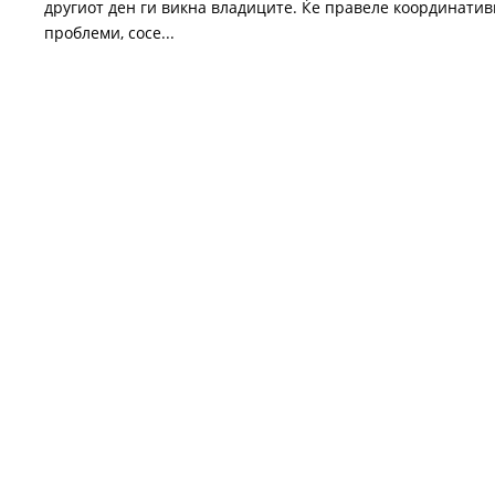
другиот ден ги викна владиците. Ќе правеле координатив
проблеми, сосе...