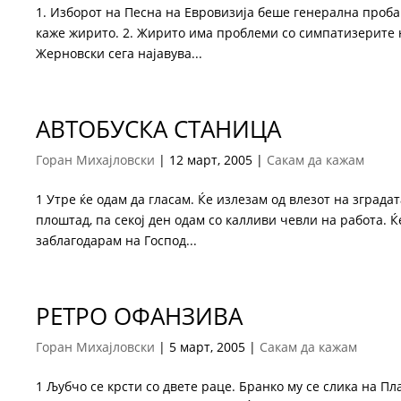
1. Изборот на Песна на Евровизија беше генерална проба 
каже жирито. 2. Жирито има проблеми со симпатизерите н
Жерновски сега најавува...
АВТОБУСКА СТАНИЦА
Горан Михајловски
|
12 март, 2005
|
Сакам да кажам
1 Утре ќе одам да гласам. Ќе излезам од влезот на зграда
плоштад, па секој ден одам со калливи чевли на работа. Ќ
заблагодарам на Господ...
РЕТРО ОФАНЗИВА
Горан Михајловски
|
5 март, 2005
|
Сакам да кажам
1 Љубчо се крсти со двете раце. Бранко му се слика на П