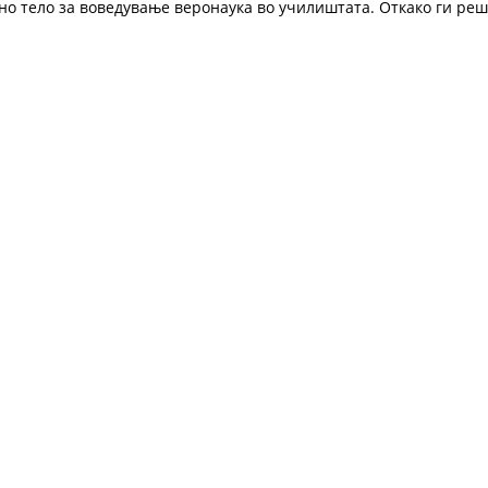
но тело за воведување веронаука во училиштата. Откако ги реш