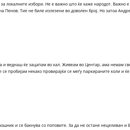
за локалните избори. Не е важно што ќе каже народот. Важно е
а Пенов. Тие не биле излезени во доволен број. Но затоа Андре
та и веднаш ќе зацапам во кал. Живеам во Центар, ама немам св
е се пробијам некако провирајќи се меѓу паркираните коли и ќе
лаошник и се бакнува со поповите. За да не остане нецеливан и 