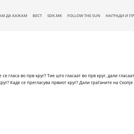
АМ ДА КАЖАМ
ВЕСТ
SDK.MK
FOLLOW THE SUN
НАГРАДИ И П
е се гласа во прв круг? Тие што гласаат во прв круг, дали гласаа
руг? Каде се прегласува првиот круг? Дали граѓаните на Скопје