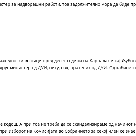
стер за надворешни работи, тоа задолжително мора да биде пр
македонски војници пред десет години на Карпалак и кај Љубот
друг министер од ДУИ, ниту, пак, пратеник од ДУИ. Од кабинето
 е кодош. А при тоа не треба да се скандализираме од начинот н
 при изборот на Комисијата во Собранието за секој член се знае