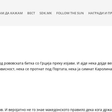
АМ ДА КАЖАМ
ВЕСТ
SDK.MK
FOLLOW THE SUN
НАГРАДИ И П
 од рововската битка со Грција преку изјави. И ајде нека дојде в
висност, нека се протнат под Портата, нека ја симнат Каролина 
. И веројатно не го знае македонското правило дека кога држ