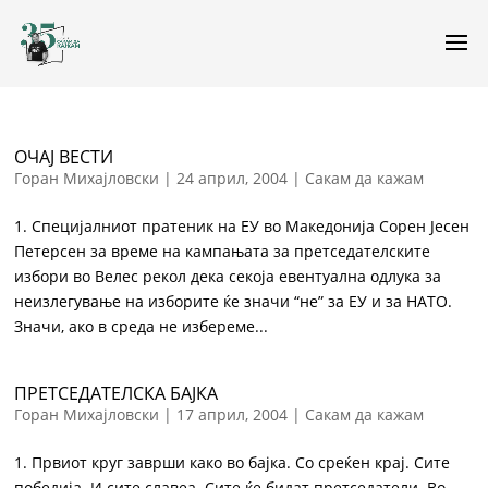
ОЧАЈ ВЕСТИ
Горан Михајловски
|
24 април, 2004
|
Сакам да кажам
1. Специјалниот пратеник на ЕУ во Македонија Сорен Јесен
Петерсен за време на кампањата за претседателските
избори во Велес рекол дека секоја евентуална одлука за
неизлегување на изборите ќе значи “не” за ЕУ и за НАТО.
Значи, ако в среда не избереме...
ПРЕТСЕДАТЕЛСКА БАЈКА
Горан Михајловски
|
17 април, 2004
|
Сакам да кажам
1. Првиот круг заврши како во бајка. Со среќен крај. Сите
победија. И сите славеа. Сите ќе бидат претседатели. Во