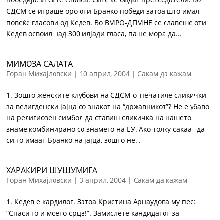
СДСМ се играше оро оти Бранко победи затоа што имал
повеќе гласови од Кедев. Во ВМРО-ДПМНЕ се славеше оти
Кедев освоил над 300 илјади гласа, па не мора да...
МИМОЗА САЛАТА
Горан Михајловски
|
10 април, 2004
|
Сакам да кажам
1. Зошто женските клубови на СДСМ отпечатиле сликички
за велигденски јајца со знакот на “државникот”? Не е убаво
на религиозен симбол да ставиш сликичка на нашето
знаме комбинирано со знамето на ЕУ. Ако толку сакаат да
си го имаат Бранко на јајца, зошто не...
ХАРАКИРИ ШУШУМИГА
Горан Михајловски
|
3 април, 2004
|
Сакам да кажам
1. Кедев е кардилог. Затоа Кристина Арнаудова му пее:
“Спаси го и моето срце!”. Замислете кандидатот за