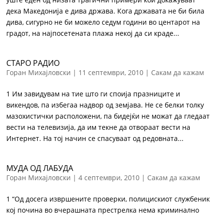
дека Македонија е дива држава. Кога државата не би била
дива, сигурно не би можело седум години во центарот на
градот, на најпосетената плажа некој да си краде...
СТАРО РАДИО
Горан Михајловски
|
11 септември, 2010
|
Сакам да кажам
1 Им завидувам на тие што ги споија празниците и
викендов, па избегаа надвор од земјава. Не се белки толку
мазохистички расположени, па бидејќи не можат да гледаат
вести на телевизија, да им текне да отвораат вести на
Интернет. На тој начин се спасуваат од редовната...
МУДА ОД ЛАБУДА
Горан Михајловски
|
4 септември, 2010
|
Сакам да кажам
1 “Од досега извршените проверки, полицискиот службеник
кој почина во вчерашната престрелка нема криминално