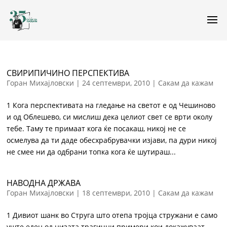
СВИРИПИЧИНО ПЕРСПЕКТИВА
Горан Михајловски
|
24 септември, 2010
|
Сакам да кажам
1 Кога перспективата на гледање на светот е од Чешиново
и од Облешево, си мислиш дека целиот свет се врти околу
тебе. Таму те примаат кога ќе посакаш, никој не се
осмелува да ти даде обесхрабрувачки изјави, па дури никој
не смее ни да одбрани топка кога ќе шутираш...
НАВОДНА ДРЖАВА
Горан Михајловски
|
18 септември, 2010
|
Сакам да кажам
1 Дивиот шанк во Струга што отепа тројца стружани е само
уште еден од низата трагични примери кои докажуваат