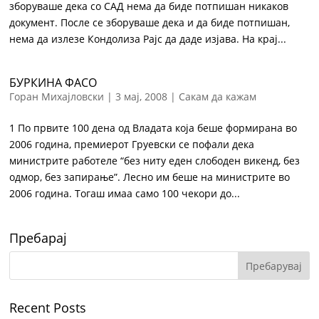
зборуваше дека со САД нема да биде потпишан никаков
документ. После се зборуваше дека и да биде потпишан,
нема да излезе Кондолиза Рајс да даде изјава. На крај...
БУРКИНА ФАСО
Горан Михајловски
|
3 мај, 2008
|
Сакам да кажам
1 По првите 100 дена од Владата која беше формирана во
2006 година, премиерот Груевски се пофали дека
министрите работеле “без ниту еден слободен викенд, без
одмор, без запирање”. Лесно им беше на министрите во
2006 година. Тогаш имаа само 100 чекори до...
Пребарај
Recent Posts