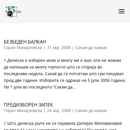
БЕЗБЕДЕН БАЛКАН
Горан Михајловски
|
31 мај, 2008
|
Сакам да кажам
1 Денеска е изборен молк и многу ми е жал, оти не можам
да напишам за многу глупости што се сторија во
последнава недела. Сакав да се потсетам што сум пишувал
пред две години. Изборите се одржаа на 5 јули 2006 година.
На 1 јули во последното “Сакам да...
ПРЕДИЗБОРЕН ЗАПЕК
Горан Михајловски
|
24 мај, 2008
|
Сакам да кажам
1 Што, денеска уште не се појавила Џилијан Миловановиќ
со апел да нема насилство на изборите? Почекајте, има