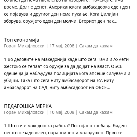
време. Долг е денот. Американската амбасадорка еден ден
се појавува и другиот ден нема пукање. Кога Џилијан
зборува, оружјето еден ден молчи. Вториот ден пак...
Топ економија
Горан Михајловски
|
17 мај, 2008
|
Сакам да кажам
1 Во деловите на Македонија каде што сега Тачи и Ахмети
жестоко се тепаат со оружје за да дојдат на власт, ОБСЕ
одеше да ја набљудува полицијата кога апсеше силувачи и
убијци. Така што сега ниту амбасадорот на ЕУ, ниту
амбасадорот на САД, ниту амбасадорот на ОБСЕ...
ПЕДАГОШКА МЕРКА
Горан Михајловски
|
10 мај, 2008
|
Сакам да кажам
1 Што ти е македонска работа? Постојано треба да бидеш
нешто незадоволен, параноичен и малодушен. Прво се