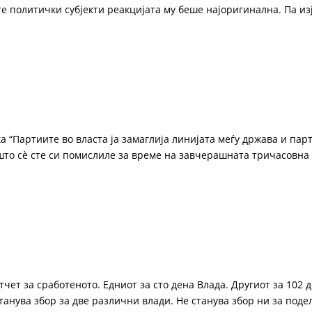
те политички субјекти реакцијата му беше најоригинална. Па из
а “Партиите во власта ја замаглија линијата меѓу држава и парт
е што сè сте си помислиле за време на завчерашната тричасовна
чет за сработеното. Едниот за сто дена Влада. Другиот за 102 
станува збор за две различни влади. Не станува збор ни за поде