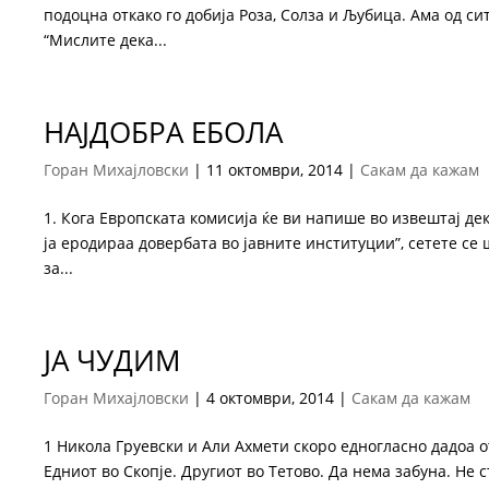
подоцна откако го добија Роза, Солза и Љубица. Ама од си
“Мислите дека...
НАЈДОБРА ЕБОЛА
Горан Михајловски
|
11 октомври, 2014
|
Сакам да кажам
1. Кога Европската комисија ќе ви напише во извештај дек
ја еродираа довербата во јавните институции”, сетете с
за...
ЈА ЧУДИМ
Горан Михајловски
|
4 октомври, 2014
|
Сакам да кажам
1 Никола Груевски и Али Ахмети скоро едногласно дадоа от
Едниот во Скопје. Другиот во Тетово. Да нема забуна. Не 