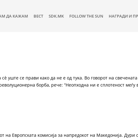
АМ ДА КАЖАМ
ВЕСТ
SDK.MK
FOLLOW THE SUN
НАГРАДИ И П
 сè уште се прави како да не е од тука. Во говорот на свеченат
еволуционерна борба, рече: “Неопходна ни е сплотеност меѓу вл
от на Европската комисија за напредокот на Македонија. Дури 