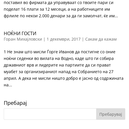
поставил во фирмата да управуваат со твоите пари си
поделат 16 плати за 12 месеци, а на работниците им
фрлиле по некои 2.000 денари за да ги замолчат, ќе им...
НОЌНИ ГОСТИ
Горан Михајловски
|
1 декември, 2017
|
Сакам да кажам
1 Не знам што мисли Ѓорге Иванов да постигне со оние
ноќни седенки во вилата на Водно, каде што ги собира
државниот врв и лидерите на партиите да си прават
муабет за организираниот напад на Собранието на 27
април. А дека не мисли ништо добро е јасно од содржината
на...
Пребарај