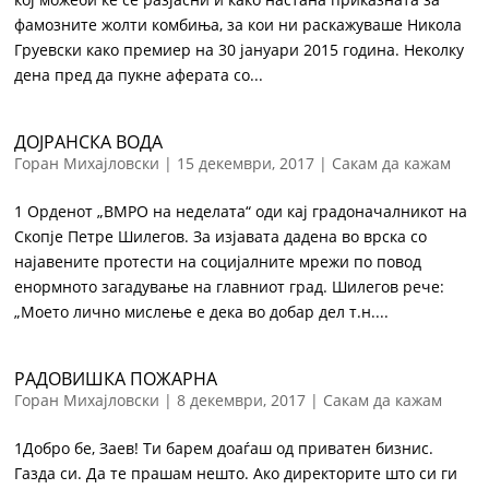
фамозните жолти комбиња, за кои ни раскажуваше Никола
Груевски како премиер на 30 јануари 2015 година. Неколку
дена пред да пукне аферата со...
ДОЈРАНСКА ВОДА
Горан Михајловски
|
15 декември, 2017
|
Сакам да кажам
1 Орденот „ВМРО на неделата“ оди кај градоначалникот на
Скопје Петре Шилегов. За изјавата дадена во врска со
најавените протести на социјалните мрежи по повод
енормното загадување на главниот град. Шилегов рече:
„Моето лично мислење е дека во добар дел т.н....
РАДОВИШКА ПОЖАРНА
Горан Михајловски
|
8 декември, 2017
|
Сакам да кажам
1Добро бе, Заев! Ти барем доаѓаш од приватен бизнис.
Газда си. Да те прашам нешто. Ако директорите што си ги