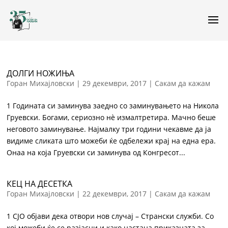
ДОЛГИ НОЖИЊА
Горан Михајловски
|
29 декември, 2017
|
Сакам да кажам
1 Годината си заминува заедно со заминувањето на Никола
Груевски. Богами, сериозно нѐ измалтретира. Мачно беше
неговото заминување. Најмалку три години чекавме да ја
видиме сликата што можеби ќе одбележи крај на една ера.
Онаа на која Груевски си заминува од Конгресот...
КЕЦ НА ДЕСЕТКА
Горан Михајловски
|
22 декември, 2017
|
Сакам да кажам
1 СЈО објави дека отвори нов случај – Странски служби. Со
кој можеби ќе се разјасни и како настана приказната за