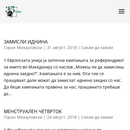
ЗАМИСЛИ ИДНИНА
Горан Михајловски
|
31 август, 2018
|
Сакам да кажам
1 Европската унија ја започна кампањата за референдумот
за името во Македонија со наслов „Можеш ли да замислиш
иднина заедно?“. Кампањата е за нив. Оти тие се
прашуваат дали можат да замислат иднина заедно со нас.
Да беше кампањата правена за нас, прашањето требаше
да...
МЕНСТРУАЛЕН ЧЕТВРТОК
Горан Михајловски
|
24 август, 2018
|
Сакам да кажам
1 Во набиената агенда на историски настани во