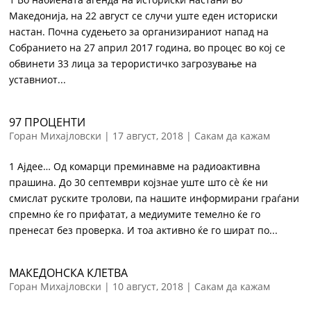
Македонија, на 22 август се случи уште еден историски
настан. Почна судењето за организираниот напад на
Собранието на 27 април 2017 година, во процес во кој се
обвинети 33 лица за терористичко загрозување на
уставниот...
97 ПРОЦЕНТИ
Горан Михајловски
|
17 август, 2018
|
Сакам да кажам
1 Ајдее… Од комарци преминавме на радиоактивна
прашина. До 30 септември којзнае уште што сѐ ќе ни
смислат руските тролови, па нашите информирани граѓани
спремно ќе го прифатат, а медиумите темелно ќе го
пренесат без проверка. И тоа активно ќе го шират по...
МАКЕДОНСКА КЛЕТВА
Горан Михајловски
|
10 август, 2018
|
Сакам да кажам