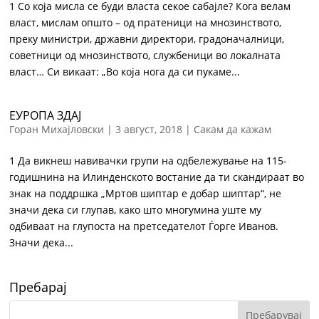
1 Со која мисла се буди власта секое сабајле? Кога велам
власт, мислам општо – од пратеници на мнозинството,
преку министри, државни директори, градоначалници,
советници од мнозинството, службеници во локалната
власт… Си викаат: „Во која нога да си пукаме...
ЕУРОПА ЗДАЈ
Горан Михајловски
|
3 август, 2018
|
Сакам да кажам
1 Да викнеш навивачки групи на одбележување на 115-
годишнина на Илинденското востание да ти скандираат во
знак на поддршка „Мртов шиптар е добар шиптар“, не
значи дека си глупав, како што многумина уште му
одбиваат на глупоста на претседателот Ѓорге Иванов.
Значи дека...
Пребарај