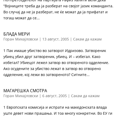
“Вој­ни­ци­те тре­ба да ја раз­бе­рат на сво­јот ја­зик команданта.
Во слу­чај да не ја раз­бе­рат, не ќе мо­жат да ја при­фа­тат и
то­гаш мо­жат да се...
БЛАДА МЕРИ
Горан Михајловски
|
13 август, 2005
|
Сакам да кажам
1 Пак имаше убиство во затворот Идризово. Затвореник
убиец убил друг затвореник, убиец. И – избегал. Како
избегал? Убиецот лежел затвор во отвореното одделение.
Ако осудените за убиство лежат в затвор во отворено
одделение, кој лежи во затвореното? Ситните...
МАГАРЕШКА СМОТРА
Горан Михајловски
|
6 август, 2005
|
Сакам да кажам
1 Европската комисија и испрати на македонската влада
уште девет нови прашања. И тоа многу конкретни. Во ЕУ ги