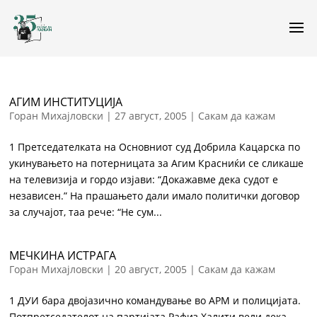
АГИМ ИНСТИТУЦИЈА
Горан Михајловски
|
27 август, 2005
|
Сакам да кажам
1 Претседателката на Основниот суд Добрила Кацарска по
укинувањето на потерницата за Агим Красниќи се сликаше
на телевизија и гордо изјави: “Докажавме дека судот е
независен.” На прашањето дали имало политички договор
за случајот, таа рече: “Не сум...
МЕЧКИНА ИСТРАГА
Горан Михајловски
|
20 август, 2005
|
Сакам да кажам
1 ДУИ бара двојазично командување во АРМ и полицијата.
Потпретседателот на партијата Рафиз Халити вели дека