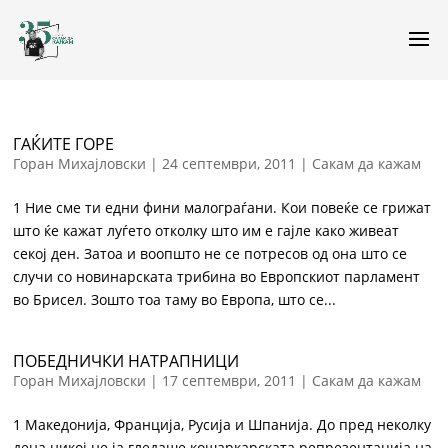
ГАЌИТЕ ГОРЕ
Горан Михајловски
|
24 септември, 2011
|
Сакам да кажам
1 Ние сме ти едни фини малограѓани. Кои повеќе се грижат
што ќе кажат луѓето отколку што им е гајле како живеат
секој ден. Затоа и воопшто не се потресов од она што се
случи со новинарската трибина во Европскиот парламент
во Брисел. Зошто тоа таму во Европа, што се...
ПОБЕДНИЧКИ НАТРАПНИЦИ
Горан Михајловски
|
17 септември, 2011
|
Сакам да кажам
1 Македонија, Франција, Русија и Шпанија. До пред неколку
дена никој не ја гледаше кошаркарската репрезентација на