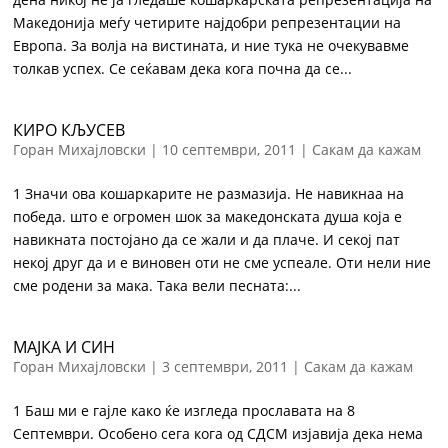
Македонија меѓу четирите најдобри репрезентации на
Европа. За волја на вистината, и ние тука не очекувавме
толкав успех. Се сеќавам дека кога почна да се...
КИРО КЉУСЕВ
Горан Михајловски
|
10 септември, 2011
|
Сакам да кажам
1 Значи ова кошаркарите не размазија. Не навикнаа на
победа. што е огромен шок за македонската душа која е
навикната постојано да се жали и да плаче. И секој пат
некој друг да и е виновен оти не сме успеале. Оти нели ние
сме родени за мака. Така вели песната:...
МАЈКА И СИН
Горан Михајловски
|
3 септември, 2011
|
Сакам да кажам
1 Баш ми е гајле како ќе изгледа прославата на 8
Септември. Особено сега кога од СДСМ изјавија дека нема