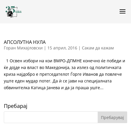
АПСОЛУТНА НУЛА
Горан Михајловски
|
15 април, 2016
|
Сакам да кажам
1 Освен избори на кои ВМРО-ДПМНЕ конечно ќе победи и
ќе дојде на власт во Македонија, за излез од политичката
криза најдобро е претседателот Ѓорге Иванов да повлече
уште еден мудар потег. Да ѝ се јави на специјалната
обвинителка Катица Јанева и да ја праша уште...
Пребарај