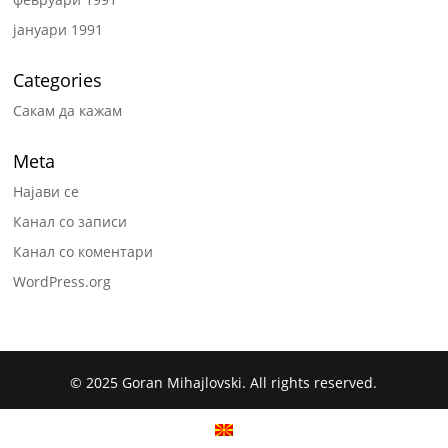
јануари 1991
Categories
Сакам да кажам
Meta
Најави се
Канал со записи
Канал со коментари
WordPress.org
© 2025 Goran Mihajlovski. All rights reserved.