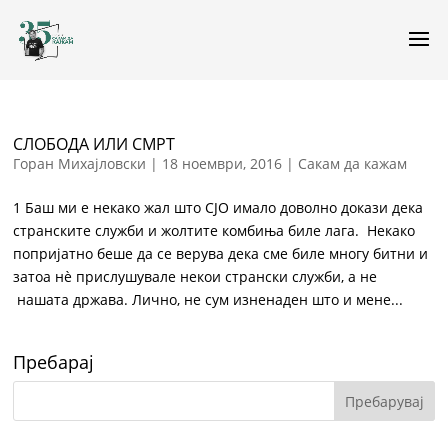
СЛОБОДА ИЛИ СМРТ
Горан Михајловски
|
18 ноември, 2016
|
Сакам да кажам
1 Баш ми е некако жал што СЈО имало доволно докази дека
странските служби и жолтите комбиња биле лага. Некако
попријатно беше да се верува дека сме биле многу битни и
затоа нè прислушувале некои странски служби, а не
нашата држава. Лично, не сум изненаден што и мене...
Пребарај