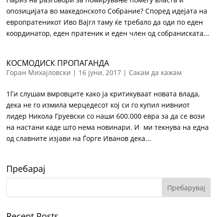
опозицијата во македонското Собрание? Според идејата на
европратеникот Иво Вајгл таму ќе требало да оди по еден
координатор, еден пратеник и еден член од собраниската...
КОСМОДИСК ПРОПАГАНДА
Горан Михајловски
|
16 јуни, 2017
|
Сакам да кажам
1Ги слушам вмровците како ја критикуваат новата влада,
дека не го измила мерцедесот кој си го купил нивниот
лидер Никола Груевски со наши 600.000 евра за да се вози
на настани каде што нема новинари. И ми текнува на една
од славните изјави на Ѓорге Иванов дека...
Пребарај
Recent Posts