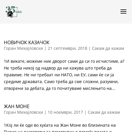
НОВИЧОК КАЗАЧОК
Горан Михајловски
|
21 септември, 2018
|
Сакам да кажам
1И викате, можеме ние дворот сами да си го исчистиме, а?
Не треба никој од надвор да ни кажува што треба да
правиме. Не ни требаат ни НАТО, ни ЕУ, сами ќе си ја
средиме државата. Само треба да сме сложни, разумни,
отворени за дебата, да го почитуваме мислењето на...
ЖАН МОНЕ
Горан Михајловски
|
10 ноември, 2017
|
Сакам да кажам
1Кој ли ќе оди во куќата на Жан Моне во близината на
Париз на разговори за помирување помеѓу власта и