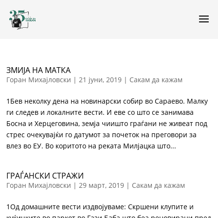
ЗМИЈА НА МАТКА
Горан Михајловски
|
21 јуни, 2019
|
Сакам да кажам
1Бев неколку дена на новинарски собир во Сараево. Малку
ги следев и локалните вести. И еве со што се занимава
Босна и Херцеговина, земја чиишто граѓани не живеат под
стрес очекувајќи го датумот за почеток на преговори за
влез во ЕУ. Во коритото на реката Милјацка што...
ГРАЃАНСКИ СТРАЖИ
Горан Михајловски
|
29 март, 2019
|
Сакам да кажам
1Од домашните вести издвојуваме: Скршени клупите и
куќичките во паркот во Гази Баба што беа реновирани пред