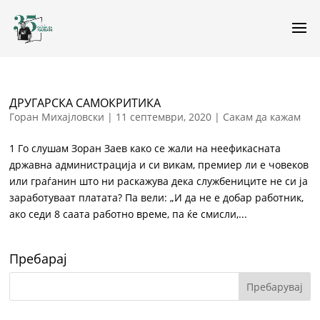
ДРУГАРСКА САМОКРИТИКА
Горан Михајловски
|
11 септември, 2020
|
Сакам да кажам
1 Го слушам Зоран Заев како се жали на неефикасната
државна администрација и си викам, премиер ли е човеков
или граѓанин што ни раскажува дека службениците не си ја
заработуваат платата? Па вели: „И да не е добар работник,
ако седи 8 саата работно време, па ќе смисли,...
Пребарај