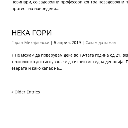
новинари, со задоволни професори контра незадоволни п
протест на навредени...
НЕКА ГОРИ
Горан Михајловски
|
5 април, 2019
|
Сакам да кажам
1 Не можам да поверувам дека во 19-тата година од 21. ве
технолошко достигнување е да исчистиш една депонија. Г
езерата и како капак на...
« Older Entries