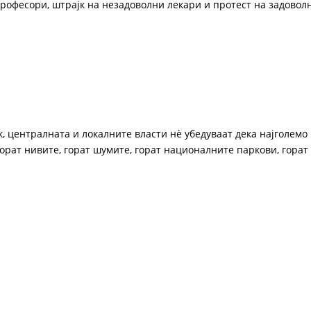
рофесори, штрајк на незадоволни лекари и протест на задовол
к, централната и локалните власти нѐ убедуваат дека најголемо
орат нивите, горат шумите, горат националните паркови, горат 