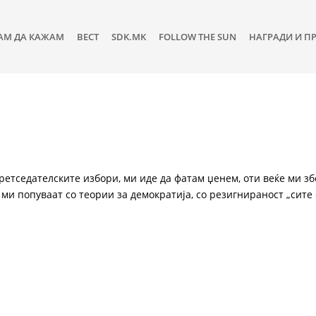
АМ ДА КАЖАМ
ВЕСТ
SDK.MK
FOLLOW THE SUN
НАГРАДИ И П
претседателските избори, ми иде да фатам џенем, оти веќе ми зб
ми попуваат со теории за демократија, со резигнираност „сите 