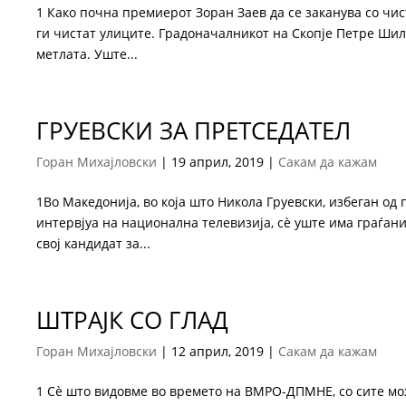
1 Како почна премиерот Зоран Заев да се заканува со чис
ги чистат улиците. Градоначалникот на Скопје Петре Шиле
метлата. Уште...
ГРУЕВСКИ ЗА ПРЕТСЕДАТЕЛ
Горан Михајловски
|
19 април, 2019
|
Сакам да кажам
1Во Македонија, во која што Никола Груевски, избеган од
интервјуа на национална телевизија, сѐ уште има граѓани
свој кандидат за...
ШТРАЈК СО ГЛАД
Горан Михајловски
|
12 април, 2019
|
Сакам да кажам
1 Сѐ што видовме во времето на ВМРО-ДПМНЕ, со сите мо