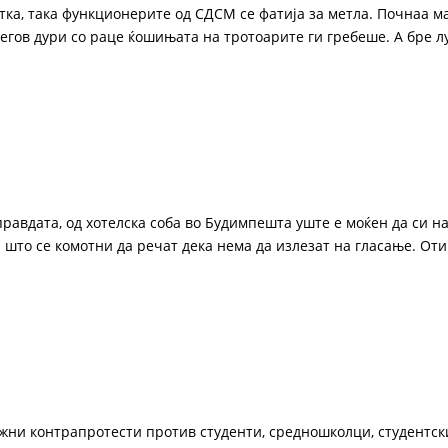
тка, така функционерите од СДСМ се фатија за метла. Почнаа м
гов дури со раце ќошињата на тротоарите ги гребеше. А бре луѓ
 правдата, од хотелска соба во Будимпешта уште е моќен да си н
 што се комотни да речат дека нема да излезат на гласање. Оти
жни контрапротести против студенти, средношколци, студентск