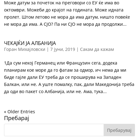
Може датум за почеток на преговори со ЕУ ќе има во
октомври. Можеби до крајот на годината. Може идната
пролет. Штом летово не мора да има датум, ништо повеќе
не мора да има. А СЈО? Па ни СЈО не мора да продолжи...
ЧЕКАЈЌИ ЈА АЛБАНИЈА
Горан Михајловски
|
7 јуни, 2019
|
Сакам да кажам
1Да сум некој Германец или Французин сега, додека
планирам кое море да го фатам за одмор, ич нема да ми
биде гајле дали ЕУ треба да се проширува на Западен
Балкан, или не. А уште помалку, пак, дали Македонија треба
да оди во пакет со Албанија, или не. Ама, тука...
« Older Entries
Пребарај