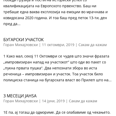
квалификацијата на Европското првенство. Баш ни
требаше една ваква експлозија на емоции во мрачнава и
ковидосана 2020 година. И тоа баш пред петок 13-ти, ден
пред да...
БУГАРСКИ УЧАСТОК
Горан Михајловски
|
11 октомври, 2019
|
Сакам да кажам
1 Како мал, секој 11 Октомври се чудев што значи фразата
„импровизиран напад на участокот“ што оди во пакет со
„пукна првата пушка“. Два непознати збора во иста
реченица – импровизиран и участок. Тоа участок било
полициска станица на бугарската власт во Прилеп што на...
3 МЕСЕЦИ ЈАНЅА
Горан Михајловски
|
14 јуни, 2019
|
Сакам да кажам
1Е па, ај тогаш да одмориме. Да се олабавиме од чекањето.