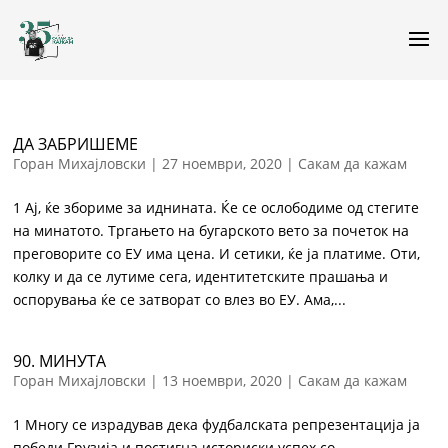
ДА ЗАБРИШЕМЕ
Горан Михајловски
|
27 ноември, 2020
|
Сакам да кажам
1 Ај, ќе збориме за иднината. Ќе се ослободиме од стегите
на минатото. Тргањето на бугарското вето за почеток на
преговорите со ЕУ има цена. И сетики, ќе ја платиме. Оти,
колку и да се лутиме сега, идентитетските прашања и
оспорувања ќе се затворат со влез во ЕУ. Ама,...
90. МИНУТА
Горан Михајловски
|
13 ноември, 2020
|
Сакам да кажам
1 Многу се израдував дека фудбалската репрезентација ја
победи Грузија и постигна историски успех со