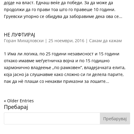
дојде на власт. Еднаш веќе да победи. За да може да
продолжи да го прави тоа што го правеше 10 години.
Груевски упорно се обидува да заборавиме дека ова се...
НЕ ЛУФТИРАЈ
Горан Михајловски
|
25 ноември, 2016
|
Сакам да кажам
1 Има ли логика, по 25 години независност и 15 години
откако имавме меѓуетничка војна и по 15 годишно
хармонично владеење „по рамковен“, владејачката елита,
која јасно ја слушнавме како сложно си ги делела парите,
пак да нè плаши со некакви приказни за лошите...
« Older Entries
Пребарај