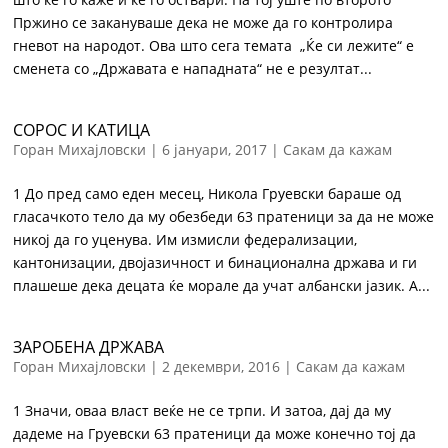
Пржино се закануваше дека не може да го контролира
гневот на народот. Ова што сега темата „Ќе си лежите“ е
сменета со „Државата е нападната“ не е резултат...
СОРОС И КАТИЦА
Горан Михајловски
|
6 јануари, 2017
|
Сакам да кажам
1 До пред само еден месец, Никола Груевски бараше од
гласачкото тело да му обезбеди 63 пратеници за да не може
никој да го уценува. Им измисли федерализации,
кантонизации, двојазичност и бинационална држава и ги
плашеше дека децата ќе морале да учат албански јазик. А...
ЗАРОБЕНА ДРЖАВА
Горан Михајловски
|
2 декември, 2016
|
Сакам да кажам
1 Значи, оваа власт веќе не се трпи. И затоа, дај да му
дадеме на Груевски 63 пратеници да може конечно тој да