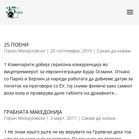
25 ПОЕНИ
Горан Михајловски
|
20 септември, 2019
|
Сакам да кажам
1 Комичарите добија сериозна конкуренција во
вицепремиерот за евроинтеграции Бујар Османи. Откако
со Париз и Берлин ја нареди работата да добиеме датум за
почеток на преговори со ЕУ, тој сними филмче како самиот
вози кола и проверува дали таблите на државните...
ГРАБНАТА МАКЕДОНИЈА
Горан Михајловски
|
3 март, 2017
|
Сакам да кажам
1 Не знам зошто уште не му верувате на Груевски дека тоа
што ќе го каже и ќе го оствари. Па тој уште по второто