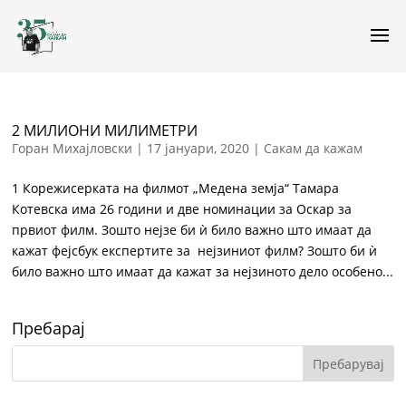
2 МИЛИОНИ МИЛИМЕТРИ
Горан Михајловски
|
17 јануари, 2020
|
Сакам да кажам
1 Корежисерката на филмот „Медена земја“ Тамара
Котевска има 26 години и две номинации за Оскар за
првиот филм. Зошто нејзе би ѝ било важно што имаат да
кажат фејсбук експертите за нејзиниот филм? Зошто би ѝ
било важно што имаат да кажат за нејзиното дело особено...
Пребарај