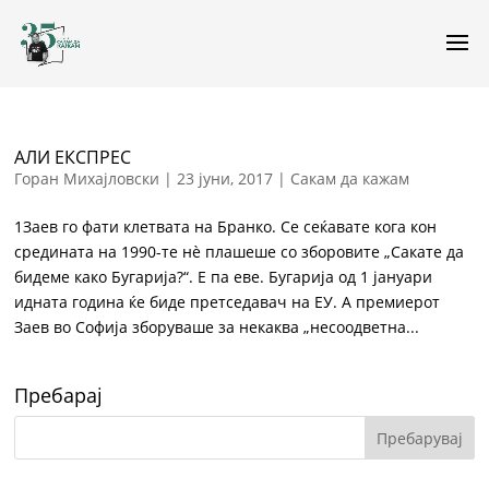
АЛИ ЕКСПРЕС
Горан Михајловски
|
23 јуни, 2017
|
Сакам да кажам
1Заев го фати клетвата на Бранко. Се сеќавате кога кон
средината на 1990-те нè плашеше со зборовите „Сакате да
бидеме како Бугарија?“. Е па еве. Бугарија од 1 јануари
идната година ќе биде претседавач на ЕУ. А премиерот
Заев во Софија зборуваше за некаква „несоодветна...
Пребарај