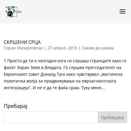
СКРШЕНИ СРЦА
Горан Михајловски
|
27 април, 2018
|
Сакам да кажам
1 Просто да ти е незгодно кога ги слушаш странците како го
фалат Зоран Заев и Владата. Го слушам претседателот на
Европскиот совет Доналд Туск како чувствувал „вистинска
политичка волја за придвижување на евроатлантската
интеграција“. И не е да те фаќа срам. Туку мене...
Пребарај