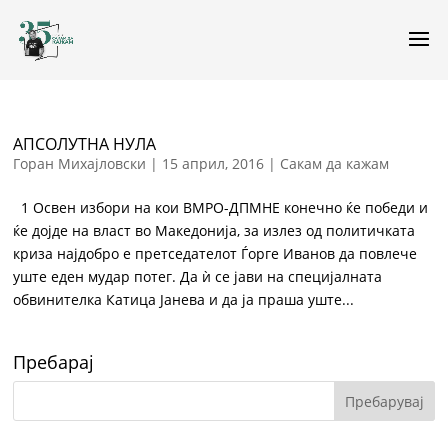
АПСОЛУТНА НУЛА
Горан Михајловски
|
15 април, 2016
|
Сакам да кажам
1 Освен избори на кои ВМРО-ДПМНЕ конечно ќе победи и
ќе дојде на власт во Македонија, за излез од политичката
криза најдобро е претседателот Ѓорге Иванов да повлече
уште еден мудар потег. Да ѝ се јави на специјалната
обвинителка Катица Јанева и да ја праша уште...
Пребарај