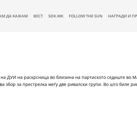
АМ ДА КАЖАМ
ВЕСТ
SDK.MK
FOLLOW THE SUN
НАГРАДИ И П
 на ДУИ на раскрсница во близина на партиското седиште во М
ва збор за престрелка меѓу две ривалски групи. Во што биле ри