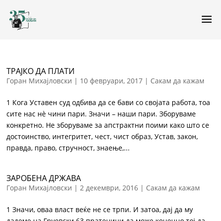
ТРАЈКО ДА ПЛАТИ
Горан Михајловски
|
10 февруари, 2017
|
Сакам да кажам
1 Кога Уставен суд одбива да се бави со својата работа, тоа
сите нас нè чини пари. Значи – наши пари. Зборуваме
конкретно. Не зборуваме за апстрактни поими како што се
достоинство, интегритет, чест, чист образ, Устав, закон,
правда, право, стручност, знаење,...
ЗАРОБЕНА ДРЖАВА
Горан Михајловски
|
2 декември, 2016
|
Сакам да кажам
1 Значи, оваа власт веќе не се трпи. И затоа, дај да му
дадеме на Груевски 63 пратеници да може конечно тој да