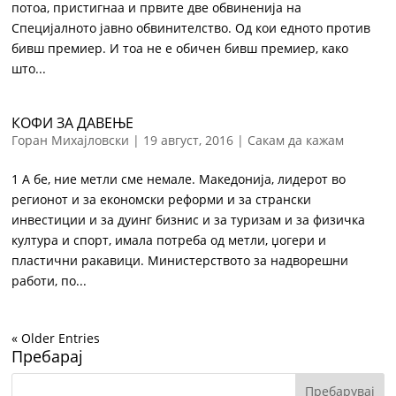
потоа, пристигнаа и првите две обвиненија на
Специјалното јавно обвинителство. Од кои едното против
бивш премиер. И тоа не е обичен бивш премиер, како
што...
КОФИ ЗА ДАВЕЊЕ
Горан Михајловски
|
19 август, 2016
|
Сакам да кажам
1 А бе, ние метли сме немале. Македонија, лидерот во
регионот и за економски реформи и за странски
инвестиции и за дуинг бизнис и за туризам и за физичка
култура и спорт, имала потреба од метли, џогери и
пластични ракавици. Министерството за надворешни
работи, по...
« Older Entries
Пребарај