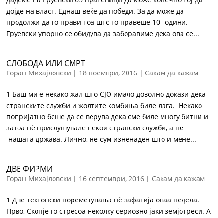
дојде на власт. Еднаш веќе да победи. За да може да
продолжи да го прави тоа што го правеше 10 години.
Груевски упорно се обидува да заборавиме дека ова се...
СЛОБОДА ИЛИ СМРТ
Горан Михајловски
|
18 ноември, 2016
|
Сакам да кажам
1 Баш ми е некако жал што СЈО имало доволно докази дека
странските служби и жолтите комбиња биле лага. Некако
попријатно беше да се верува дека сме биле многу битни и
затоа нè прислушувале некои странски служби, а не
нашата држава. Лично, не сум изненаден што и мене...
ДВЕ ФИРМИ
Горан Михајловски
|
16 септември, 2016
|
Сакам да кажам
1 Две тектонски пореметувања нè зафатија оваа недела.
Прво, Скопје го стресоа неколку сериозно јаки земјотреси. А