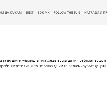
АМ ДА КАЖАМ
ВЕСТ
SDK.MK
FOLLOW THE SUN
НАГРАДИ И П
цата во други училишта или фаќаа врски да ги префрлат во друг
треби. Истите тие, што не сакаа да им се вознемируваат децата