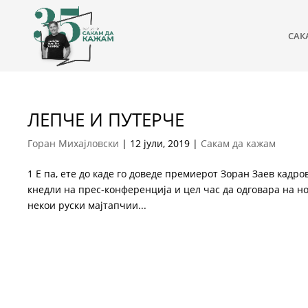
САК
ЛЕПЧЕ И ПУТЕРЧЕ
Горан Михајловски
|
12 јули, 2019
|
Сакам да кажам
1 Е па, ете до каде го доведе премиерот Зоран Заев кадро
кнедли на прес-конференција и цел час да одговара на н
некои руски мајтапчии...