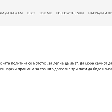
АМ ДА КАЖАМ
ВЕСТ
SDK.MK
FOLLOW THE SUN
НАГРАДИ И П
вската политика со мотото: „за лепче да има“. Да мора самиот да
овинарски прашања за тоа што дозволил три пати да биде изма