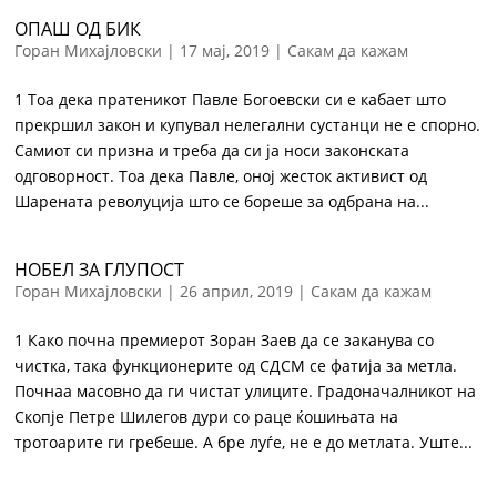
ОПАШ ОД БИК
Горан Михајловски
|
17 мај, 2019
|
Сакам да кажам
1 Тоа дека пратеникот Павле Богоевски си е кабает што
прекршил закон и купувал нелегални сустанци не е спорно.
Самиот си призна и треба да си ја носи законската
одговорност. Тоа дека Павле, оној жесток активист од
Шарената револуција што се бореше за одбрана на...
НОБЕЛ ЗА ГЛУПОСТ
Горан Михајловски
|
26 април, 2019
|
Сакам да кажам
1 Како почна премиерот Зоран Заев да се заканува со
чистка, така функционерите од СДСМ се фатија за метла.
Почнаа масовно да ги чистат улиците. Градоначалникот на
Скопје Петре Шилегов дури со раце ќошињата на
тротоарите ги гребеше. А бре луѓе, не е до метлата. Уште...