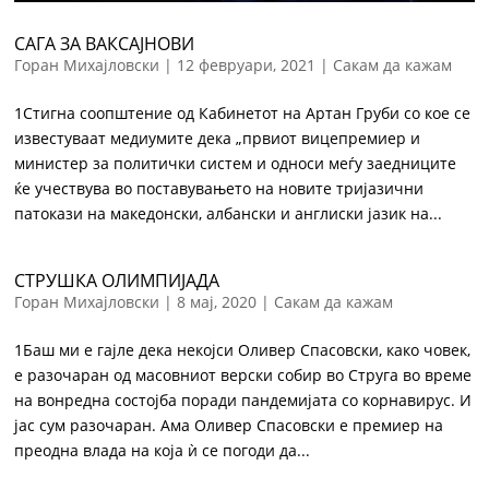
САГА ЗА ВАКСАЈНОВИ
Горан Михајловски
|
12 февруари, 2021
|
Сакам да кажам
1Стигна соопштение од Кабинетот на Артан Груби со кое се
известуваат медиумите дека „првиот вицепремиер и
министер за политички систем и односи меѓу заедниците
ќе учествува во поставувањето на новите тријазични
патокази на македонски, албански и англиски јазик на...
СТРУШКА ОЛИМПИЈАДА
Горан Михајловски
|
8 мај, 2020
|
Сакам да кажам
1Баш ми е гајле дека некојси Оливер Спасовски, како човек,
е разочаран од масовниот верски собир во Струга во време
на вонредна состојба поради пандемијата со корнавирус. И
јас сум разочаран. Ама Оливер Спасовски е премиер на
преодна влада на која ѝ се погоди да...