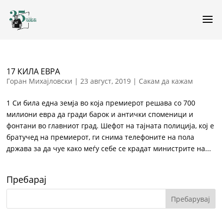
17 КИЛА ЕВРА
Горан Михајловски
|
23 август, 2019
|
Сакам да кажам
1 Си била една земја во која премиерот решава со 700
милиони евра да гради барок и антички споменици и
фонтани во главниот град. Шефот на тајната полиција, кој е
братучед на премиерот, ги снима телефоните на пола
држава за да чуе како меѓу себе се крадат министрите на...
Пребарај