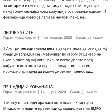
за литар им е смешно дека таму некаде во Македонија
некој голем сезнајко лови корупција со правење вицови. И
фризерница убаво се лепи за наслов. Иако, не...
ЛЕПЧЕ ЗА СИТЕ
Горан Михајловски
|
4 септември, 2020
|
Сакам да кажам
1 Ако три месеци главна вест е дека не може да се најде кој
гради дивоградба кај „Мавровка“ во строгиот центар на
Скопје, уште од мај кога некој го исече дрвото пред
кафулето што потоа изгоре во пожар, тогаш сосема е
нормално три дена да имаме директен пренос од...
ПЕШАДИЈА И КОЊАНИЦА
Горан Михајловски
|
14 август, 2020
|
Сакам да кажам
1 Многу ме интересира како им текна на Христијан
Мицкоски и новите пратеници од коалицијата на ВМРО-