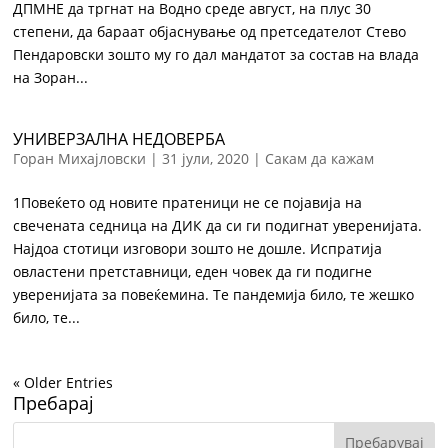
ДПМНЕ да тргнат на Водно среде август, на плус 30
степени, да бараат објаснување од претседателот Стево
Пендаровски зошто му го дал мандатот за состав на влада
на Зоран...
УНИВЕРЗАЛНА НЕДОВЕРБА
Горан Михајловски
|
31 јули, 2020
|
Сакам да кажам
1Повеќето од новите пратеници не се појавија на
свечената седница на ДИК да си ги подигнат уверенијата.
Најдоа стотици изговори зошто не дошле. Испратија
овластени претставници, еден човек да ги подигне
уверенијата за повеќемина. Те пандемија било, те жешко
било, те...
« Older Entries
Пребарај