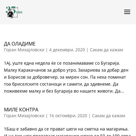
ДА ОЛАДИМЕ
Горан Михајловски
|
4 декември, 2020
|
Сакам да кажам
1Ај, уште една недела ќе се позанимаваме со Бугарија.
Малку Каракачанов за добро утро, Захариева за добар ден
и Борисов за добровечер, за мирен сон. Па нека поминат
тоа бриселските состаноци и самити, да здивнеме. Да
поживееме малку и без Бугарија во нашите животи. Да...
МИЛЕ КОНТРА
Горан Михајловски
|
16 октомври, 2020
|
Сакам да кажам
1Баш е забавно да се прават шеги на сметка на магариња.
И на тие што продаваат магарешко млеко од 50 до 100 евра