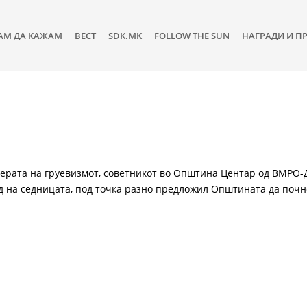
АМ ДА КАЖАМ
ВЕСТ
SDK.MK
FOLLOW THE SUN
НАГРАДИ И П
на ерата на груевизмот, советникот во Општина Центар од ВМР
 на седницата, под точка разно предложил Општината да почн