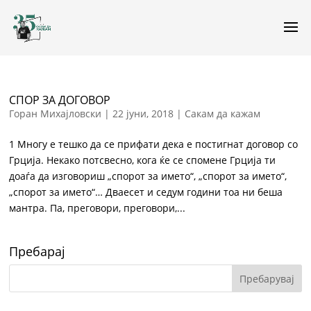
СПОР ЗА ДОГОВОР
Горан Михајловски
|
22 јуни, 2018
|
Сакам да кажам
1 Многу е тешко да се прифати дека е постигнат договор со
Грција. Некако потсвесно, кога ќе се спомене Грција ти
доаѓа да изговориш „спорот за името“, „спорот за името“,
„спорот за името“… Дваесет и седум години тоа ни беша
мантра. Па, преговори, преговори,...
Пребарај