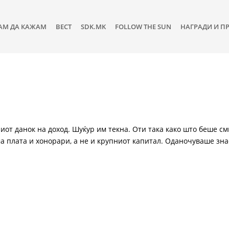
АМ ДА КАЖАМ
ВЕСТ
SDK.MK
FOLLOW THE SUN
НАГРАДИ И П
иот данок на доход. Шуќур им текна. Оти така како што беше см
а плата и хонорари, а не и крупниот капитал. Оданочуваше зн