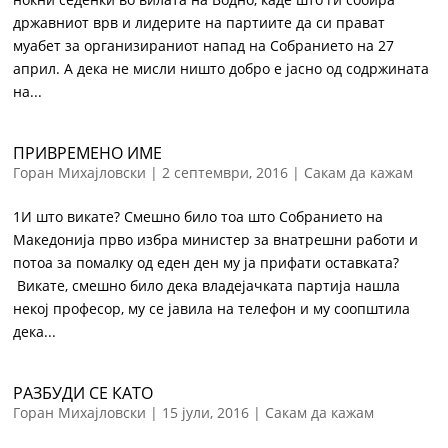
државниот врв и лидерите на партиите да си прават
муабет за организираниот напад на Собранието на 27
април. А дека не мисли ништо добро е јасно од содржината
на...
ПРИВРЕМЕНО ИМЕ
Горан Михајловски
|
2 септември, 2016
|
Сакам да кажам
1И што викате? Смешно било тоа што Собранието на
Македонија прво избра министер за внатрешни работи и
потоа за помалку од еден ден му ја прифати оставката?
Викате, смешно било дека владејачката партија нашла
некој професор, му се јавила на телефон и му соопштила
дека...
РАЗБУДИ СЕ КАТО
Горан Михајловски
|
15 јули, 2016
|
Сакам да кажам