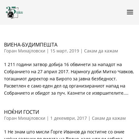
ВИЕНА-БУДИМПЕШТА
Горан Михајловски
|
15 март, 2019
|
Сакам да кажам
1 211 години затвор добија 16 обвинети за нападот на
Собранието на 27 април 2017. Најмногу доби Митко Чавков,
тогашниот директор на Бирото за јавна безбедност.
Расветлен е само еден дел од организираниот напад на
Собранието и обидот за пуч. Казнети се извршителите....
НОЌНИ ГОСТИ
Горан Михајловски
|
1 декември, 2017
|
Сакам да кажам
1 Не знам што мисли Ѓорге Иванов да постигне со оние
ноќни седенки во вилата на Водно, каде што ги собира