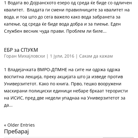
1 Водата во Дојранското езеро од среда ќе биде со одличен
квалитет. Владата ги смени правилниците за квалитет на
вода, и тоа што до сега важело како вода забранета за
капење, од среда ќе биде вода добра и за пиење. Еден
Службен весник чуда прави. Проблем ли биле...
ЕБР за СПУКМ
Горан Михајловски
|
1 јули, 2016
|
Сакам да кажам
1 Владејачката ВМРО-ДПМНЕ на сите ни одржа одржа
воспитна лекција, преку акцијата што ја изведе против
Универзитетот. Како по книга. Прво, тешко вооружени
маскирани полициски единици небаре бркаат терористи
на ИСИС, пред две недели упаднаа на Универзитетот за
да...
« Older Entries
Пребарај