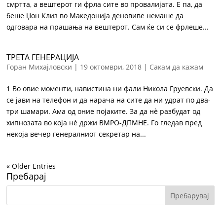
смртта, а вештерот ги фрла сите во провалијата. Е па, да
беше Џон Клиз во Македонија деновиве немаше да
одговара на прашања на вештерот. Сам ќе си се фрлеше...
ТРЕТА ГЕНЕРАЦИЈА
Горан Михајловски
|
19 октомври, 2018
|
Сакам да кажам
1 Во овие моменти, навистина ни фали Никола Груевски. Да
се јави на телефон и да нарача на сите да ни удрат по два-
три шамари. Ама од оние појаките. За да нè разбудат од
хипнозата во која нè држи ВМРО-ДПМНЕ. Го гледав пред
некоја вечер генералниот секретар на...
« Older Entries
Пребарај