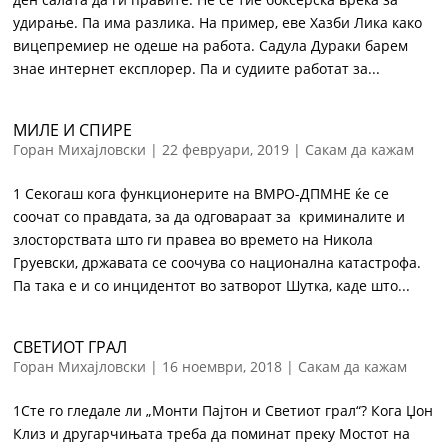
удирање. Па има разлика. На пример, еве Хазби Лика како
вицепремиер не одеше на работа. Садула Дураки барем
знае интернет експлорер. Па и судиите работат за...
МИЛЕ И СПИРЕ
Горан Михајловски
|
22 февруари, 2019
|
Сакам да кажам
1 Секогаш кога функционерите на ВМРО-ДПМНЕ ќе се
соочат со правдата, за да одговараат за криминалите и
злосторствата што ги правеа во времето на Никола
Груевски, државата се соочува со национална катастрофа.
Па така е и со инцидентот во затворот Шутка, каде што...
СВЕТИОТ ГРАЛ
Горан Михајловски
|
16 ноември, 2018
|
Сакам да кажам
1Сте го гледале ли „Монти Пајтон и Светиот грал“? Кога Џон
Клиз и другарчињата треба да поминат преку Мостот на