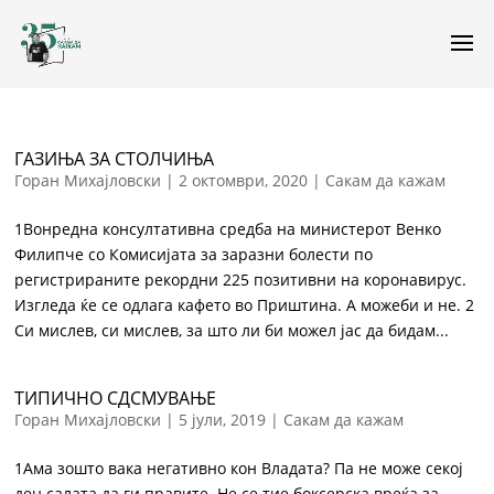
ГАЗИЊА ЗА СТОЛЧИЊА
Горан Михајловски
|
2 октомври, 2020
|
Сакам да кажам
1Вонредна консултативна средба на министерот Венко
Филипче со Комисијата за заразни болести по
регистрираните рекордни 225 позитивни на коронавирус.
Изгледа ќе се одлага кафето во Приштина. А можеби и не. 2
Си мислев, си мислев, за што ли би можел јас да бидам...
ТИПИЧНО СДСМУВАЊЕ
Горан Михајловски
|
5 јули, 2019
|
Сакам да кажам
1Ама зошто вака негативно кон Владата? Па не може секој
ден салата да ги правите. Не се тие боксерска вреќа за