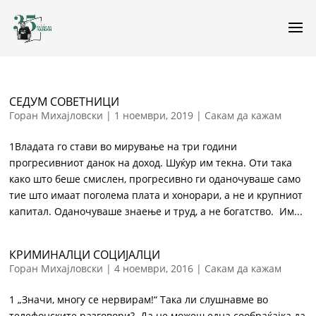
СЕДУМ СОВЕТНИЦИ
Горан Михајловски
|
1 ноември, 2019
|
Сакам да кажам
1Владата го стави во мирување на три години
прогресивниот данок на доход. Шуќур им текна. Оти така
како што беше смислен, прогресивно ги оданочуваше само
тие што имаат поголема плата и хонорари, а не и крупниот
капитал. Оданочуваше знаење и труд, а не богатство. Им...
КРИМИНАЛЦИ СОЦИЈАЛЦИ
Горан Михајловски
|
4 ноември, 2016
|
Сакам да кажам
1 „Значи, многу се нервирам!“ Така ли слушнавме во
телефонските разговори? Да не можеш една сообраќајка да