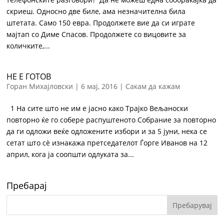
скриеш. Односно две биле, ама незначителна била
штетата. Само 150 евра. Продолжете вие да си играте
мајтап со Диме Спасов. Продолжете со вицовите за
количките,...
НЕ Е ГОТОВ
Горан Михајловски
|
6 мај, 2016
|
Сакам да кажам
1 На сите што не им е јасно како Трајко Вељаноски
повторно ќе го собере распуштеното Собрание за повторно
да ги одложи веќе одложените избори и за 5 јуни, нека се
сетат што сè изнакажа претседателот Ѓорге Иванов на 12
април, кога ја соопшти одлуката за...
Пребарај