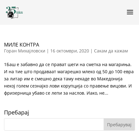
МИЛЕ КОНТРА
Горан Михајловски
|
16 октомври, 2020
|
Сакам да кажам
1Баш е забавно да се прават шеги на сметка на магариња.
И на тие што продаваат магарешко млеко од 50 до 100 евра
за литар им е смешно дека таму некаде во Македонија
некој голем сезнајко лови корупција со правење вицови. И
фризерница убаво се лепи за наслов. Иако, не...
Пребарај