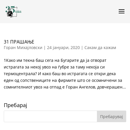
31 ПРАШАЊЕ
Горан Михајловски
|
24 јануари, 2020
|
Сакам да кажам
1Како им текна баш сега на Бугарите да ја отворат
истрагата за некој увоз на ѓубре за таму некоја си
термоцентрала? И како баш во истрагата се откри дека
еден од сопствениците на фирмите што се осомничени за
сомнителниот увоз на отпад е Горан Ангелов, довчерашен...
Пребарај