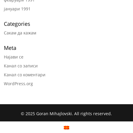
јануари 1991
Categories
Сакам да кажам
Meta
Најави се
Канал со записи
Канал со коментари
WordPress.org
© 2025 Goran Mihajlovski. All rights reserved.