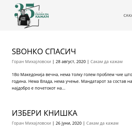
САК
ЅВОНКО СПАСИЧ
Горан Михајловски
|
28 август, 2020
|
Сакам да кажам
1Во Македонија вечна, нема толку голем проблем чие што
година. Нема Влада, нема учење. Мандатарот за состав н
најдобро е почетокот на...
ИЗБЕРИ КНИШКА
Горан Михајловски
|
26 јуни, 2020
|
Сакам да кажам