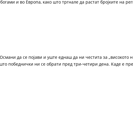
богами и во Европа, како што тргнале да растат бројките на р
 Османи да се појави и уште еднаш да ни честита за „високото 
о што победнички ни се обрати пред три-четири дена. Каде е п