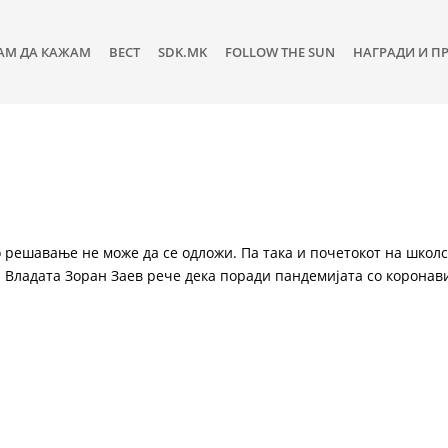
АМ ДА КАЖАМ
ВЕСТ
SDK.MK
FOLLOW THE SUN
НАГРАДИ И П
 решавање не може да се одложи. Па така и почетокот на школ
а Владата Зоран Заев рече дека поради пандемијата со коронав