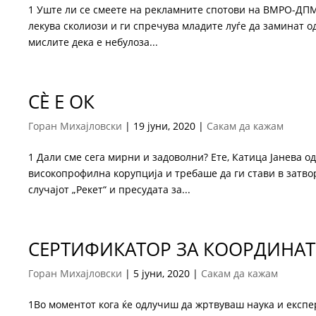
1 Уште ли се смеете на рекламните спотови на ВМРО-ДПМН
лекува сколиози и ги спречува младите луѓе да заминат о
мислите дека е небулоза...
СÈ Е ОК
Горан Михајловски
|
19 јуни, 2020
|
Сакам да кажам
1 Дали сме сега мирни и задоволни? Ете, Катица Јанева 
високопрофилна корупција и требаше да ги стави в затво
случајот „Рекет“ и пресудата за...
СЕРТИФИКАТОР ЗА КООРДИНА
Горан Михајловски
|
5 јуни, 2020
|
Сакам да кажам
1Во моментот кога ќе одлучиш да жртвуваш наука и експерт