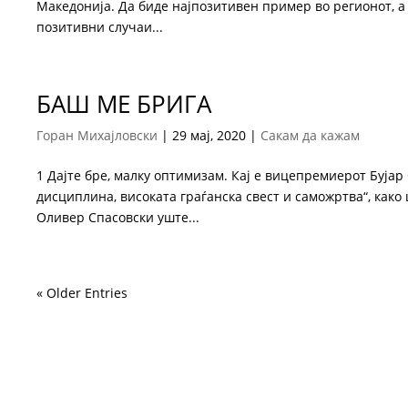
Македонија. Да биде најпозитивен пример во регионот, а 
позитивни случаи...
БАШ МЕ БРИГА
Горан Михајловски
|
29 мај, 2020
|
Сакам да кажам
1 Дајте бре, малку оптимизам. Кај е вицепремиерот Бујар
дисциплина, високата граѓанска свест и саможртва“, как
Оливер Спасовски уште...
« Older Entries