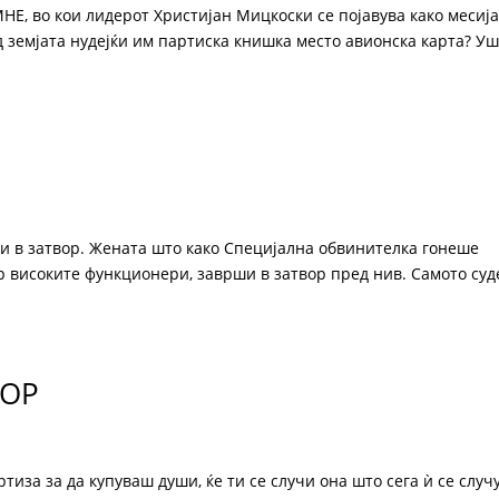
Е, во кои лидерот Христијан Мицкоски се појавува како месиј
д земјата нудејќи им партиска книшка место авионска карта? У
оди в затвор. Жената што како Специјална обвинителка гонеше
р високите функционери, заврши в затвор пред нив. Самото су
ТОР
иза за да купуваш души, ќе ти се случи она што сега ѝ се случ