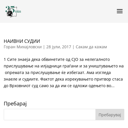
НАИВНИ СУДИИ
Горан Михајловски
|
28 јули, 2017
|
Сакам да кажам
1 Сите знаеја дека обвинетите од СЈО за нелегалното
прислушување на илјадници граѓани и за уништувањето на
опремата за прислушување ќе избегаат. Ама изгледа
знаеле и судиите. Фактот дека изрекувањето притвор стаса
до Врховниот суд само за да им се одложи одењето во...
Пребарај