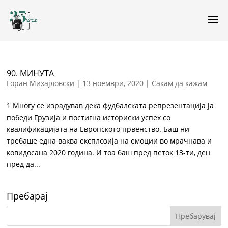
90. МИНУТА
Горан Михајловски
|
13 ноември, 2020
|
Сакам да кажам
1 Многу се израдував дека фудбалската репрезентација ја
победи Грузија и постигна историски успех со
квалификацијата на Европското првенство. Баш ни
требаше една ваква експлозија на емоции во мрачнава и
ковидосана 2020 година. И тоа баш пред петок 13-ти, ден
пред да...
Пребарај