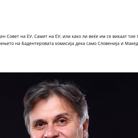
н Совет на ЕУ, Самит на ЕУ, или како ли веќе им се викаат тие
лењето на Бадентеровата комисија дека само Словенија и Макед