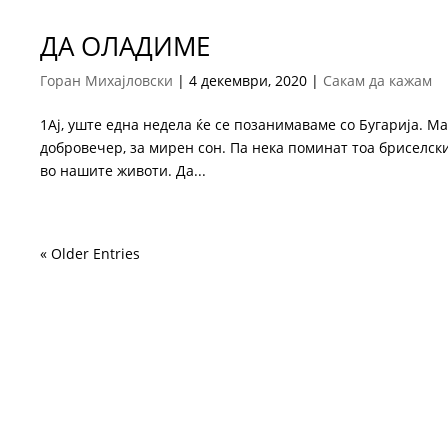
ДА ОЛАДИМЕ
Горан Михајловски
|
4 декември, 2020
|
Сакам да кажам
1Ај, уште една недела ќе се позанимаваме со Бугарија. М
добровечер, за мирен сон. Па нека поминат тоа бриселски
во нашите животи. Да...
« Older Entries