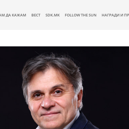
АМ ДА КАЖАМ
ВЕСТ
SDK.MK
FOLLOW THE SUN
НАГРАДИ И П