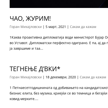
ЧАО, ЖУРИМ!
Горан Михајловски
|
5 март, 2021
|
Сакам да кажам
1Каква проактивна дипломатија води министерот Бујар Ос
во Уставот. Дипломатски перфектно одиграно. Е па, ај д
ја завршиме и таа...
ТЕГНЕЊЕ Д’ВКИ*
Горан Михајловски
|
18 декември, 2020
|
Сакам да кажам
1 Петнаесетгодишнината од добивањето на кандидатскиот 
бизнис елита, без музика, криејќи се во темница и бегај
ковид-мерките....