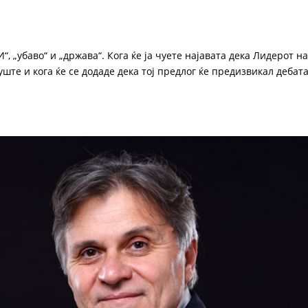
“, „убаво“ и „држава“. Кога ќе ја чуете најавата дека Лидерот н
ште и кога ќе се додаде дека тој предлог ќе предизвикал дебата