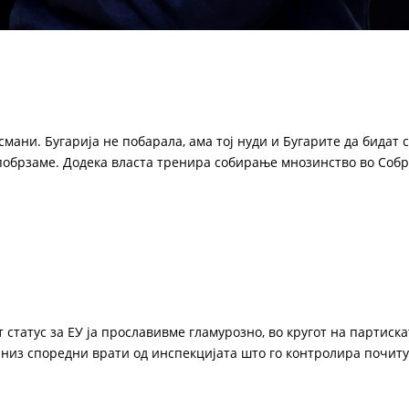
мани. Бугарија не побарала, ама тој нуди и Бугарите да бидат
а побрзаме. Додека власта тренира собирање мнозинство во Соб
статус за ЕУ ја прославивме гламурозно, во кругот на партиска
ќи низ споредни врати од инспекцијата што го контролира почит