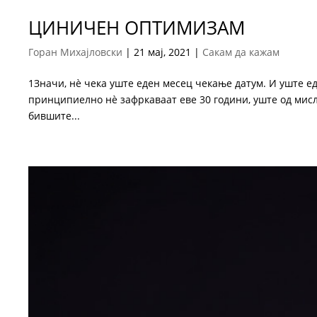
ЦИНИЧЕН ОПТИМИЗАМ
Горан Михајловски
|
21 мај, 2021
|
Сакам да кажам
1Значи, нè чека уште еден месец чекање датум. И уште еде
принципиелно нè зафркаваат еве 30 години, уште од мис
бившите...