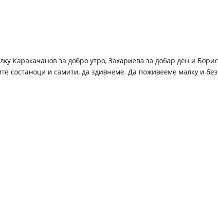
алку Каракачанов за добро утро, Захариева за добар ден и Борис
те состаноци и самити, да здивнеме. Да поживееме малку и без