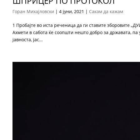
ШПРИЦЕР ПО ПРОТОКОЛ
Горан Михајловски
|
4 јуни, 2021
|
Сакам да кажам
1 Пробајте во иста реченица да ги ставите зборовите „ДУИ
Ахмети в сабота ќе соопшти нешто добро за државата, па у
јавноста, јас...