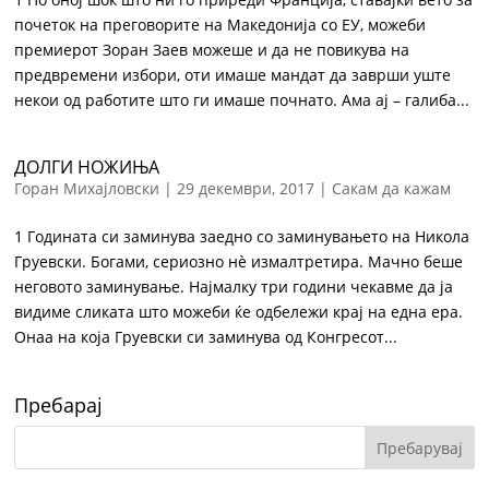
почеток на преговорите на Македонија со ЕУ, можеби
премиерот Зоран Заев можеше и да не повикува на
предвремени избори, оти имаше мандат да заврши уште
некои од работите што ги имаше почнато. Ама ај – галиба...
ДОЛГИ НОЖИЊА
Горан Михајловски
|
29 декември, 2017
|
Сакам да кажам
1 Годината си заминува заедно со заминувањето на Никола
Груевски. Богами, сериозно нѐ измалтретира. Мачно беше
неговото заминување. Најмалку три години чекавме да ја
видиме сликата што можеби ќе одбележи крај на една ера.
Онаа на која Груевски си заминува од Конгресот...
Пребарај