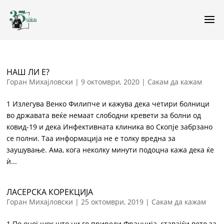
НАШ ЛИ Е?
Горан Михајловски
|
9 октомври, 2020
|
Сакам да кажам
1 Излегува Венко Филипче и кажува дека четири болници
во државата веќе немаат слободни кревети за болни од
ковид-19 и дека Инфективната клиника во Скопје забрзано
се полни. Таа информација не е толку вредна за
заушување. Ама, кога неколку минути подоцна кажа дека ќе
ѝ...
ЛАСЕРСКА КОРЕКЦИЈА
Горан Михајловски
|
25 октомври, 2019
|
Сакам да кажам
1 По оној шок што ни го приреди Франција, ставајќи вето за